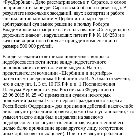
«РусДорЗнак». Дело рассматривалось в г. Саратов, в самое
непривлекательное для Саратовской области время года. В
результате нескольких заседаний, двух экспертиз и работе
специалистов компании «Щербинин и партнёры»
арбитражный суд вынес решение в пользу Роберта
Владимировича о запрете на использование «Светодиодных
дорожных знаков», нарушающих патент РФ № 164253 и в
качестве «приятного бонуса» присудил компенсацию в
размере 500 000 рублей.
В ходе заседания ответчиком поднимался вопрос о
недобросовестности истца ввиду недостаточного
использования своей полезной модели. На что,
представителем компании «Щербинин и партнёры»
патентным поверенным Щербининым И. А. было отмечено,
что в силу пп. 1, 3 ст. 10 ГК РФ и п. 1 Постановления
Пленума Верховного Суда Российской Федерации от
23.06.2015 № 25 «О применении судами некоторых
положений раздела I части первой Гражданского кодекса
Российской Федерации» для признания действий какого-либо
лица злоупотреблением правом должно быть установлено, что
умысел такого лица был направлен на заведомо
недобросовестное осуществление прав, единственной его
целью было причинение вреда другому лицу (отсутствие
иных добросовестных целей). При этом злоупотребление