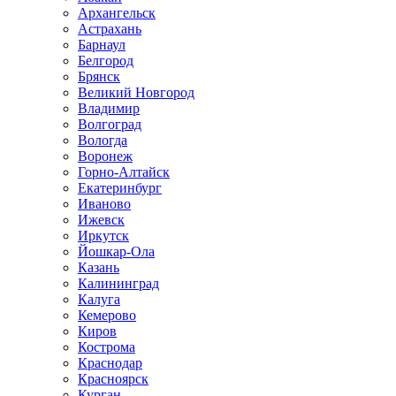
Архангельск
Астрахань
Барнаул
Белгород
Брянск
Великий Новгород
Владимир
Волгоград
Вологда
Воронеж
Горно-Алтайск
Екатеринбург
Иваново
Ижевск
Иркутск
Йошкар-Ола
Казань
Калининград
Калуга
Кемерово
Киров
Кострома
Краснодар
Красноярск
Курган