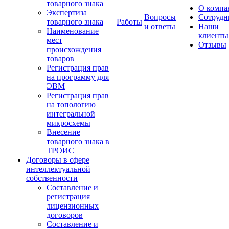
товарного знака
О компа
Экспертиза
Вопросы
Сотрудн
товарного знака
Работы
и ответы
Наши
Наименование
клиенты
мест
Отзывы
происхождения
товаров
Регистрация прав
на программу для
ЭВМ
Регистрация прав
на топологию
интегральной
микросхемы
Внесение
товарного знака в
ТРОИС
Договоры в сфере
интеллектуальной
собственности
Составление и
регистрация
лицензионных
договоров
Составление и